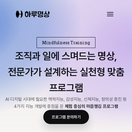
X
Mindfulness Training
명상앱
B2B 프로그램
조직과 일에 스며드는 명상,
스토리
스토어
전문가가 설계하는 실천형 맞춤
프로그램
AI 디지털 시대에 필요한 맥락지능, 감성지능, 신체지능, 창의성 증진 등
4가지 지능 개발에 중점을 둔
체험 중심의 마음챙김 프로그램
프로그램 문의하기